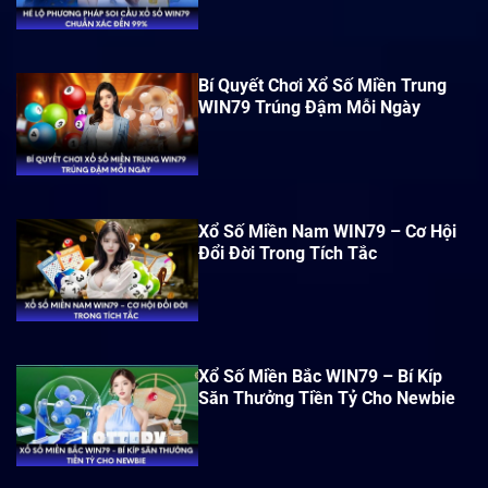
Bí Quyết Chơi Xổ Số Miền Trung
WIN79 Trúng Đậm Mỗi Ngày
Xổ Số Miền Nam WIN79 – Cơ Hội
Đổi Đời Trong Tích Tắc
Xổ Số Miền Bắc WIN79 – Bí Kíp
Săn Thưởng Tiền Tỷ Cho Newbie