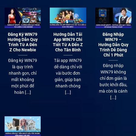
Đăng Ký WIN79
Hướng Dẫn Tải
Đăng Nhập
Hướng Dẫn Quy
App WIN79 Chi
WIN79 –
Trình Từ A Đến
Tiết Từ A Đến Z
Hướng Dẫn Quy
Z Cho Newbie
Cho Tân Binh
Trình Dễ Dàng
Chỉ 1 Phút
Đăng ký WIN79
Tải app WIN79
Đăng nhập
là quy trình
dễ dàng chỉ với
WIN79 không
nhanh gọn, chỉ
vài bước đơn
chỉ đơn giản là
mất khoảng
giản, giúp bạn
bước khởi đầu,
một phút để
nhanh chóng
mà còn là cánh
hoàn [...]
[...]
[...]