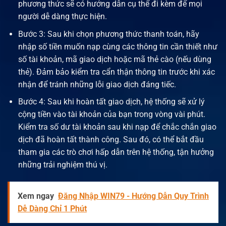
phương thức sẽ có hướng dẫn cụ thể đi kèm để mọi
người dễ dàng thực hiện.
Bước 3: Sau khi chọn phương thức thanh toán, hãy
nhập số tiền muốn nạp cùng các thông tin cần thiết như
số tài khoản, mã giao dịch hoặc mã thẻ cào (nếu dùng
thẻ). Đảm bảo kiểm tra cẩn thận thông tin trước khi xác
nhận để tránh những lỗi giao dịch đáng tiếc.
Bước 4: Sau khi hoàn tất giao dịch, hệ thống sẽ xử lý
cộng tiền vào tài khoản của bạn trong vòng vài phút.
Kiểm tra số dư tài khoản sau khi nạp để chắc chắn giao
dịch đã hoàn tất thành công. Sau đó, có thể bắt đầu
tham gia các trò chơi hấp dẫn trên hệ thống, tận hưởng
những trải nghiệm thú vị.
Xem ngay
Đăng Nhập WIN79 - Hướng Dẫn Quy Trình
Dễ Dàng Chỉ 1 Phút