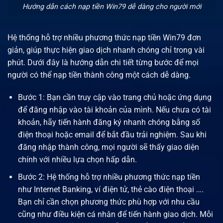
Hướng dẫn cách nạp tiền Win79 dễ dàng cho người mới
Hệ thống hỗ trợ nhiều phương thức nạp tiền Win79 đơn
giản, giúp thực hiện giao dịch nhanh chóng chỉ trong vài
phút. Dưới đây là hướng dẫn chi tiết từng bước để mọi
người có thể nạp tiền thành công một cách dễ dàng.
Bước 1: Bạn cần truy cập vào trang chủ hoặc ứng dụng
để đăng nhập vào tài khoản của mình. Nếu chưa có tài
khoản, hãy tiến hành đăng ký nhanh chóng bằng số
điện thoại hoặc email để bắt đầu trải nghiệm. Sau khi
đăng nhập thành công, mọi người sẽ thấy giao diện
chính với nhiều lựa chọn hấp dẫn.
Bước 2: Hệ thống hỗ trợ nhiều phương thức nạp tiền
như Internet Banking, ví điện tử, thẻ cào điện thoại ….
Bạn chỉ cần chọn phương thức phù hợp với nhu cầu
cũng như điều kiện cá nhân để tiến hành giao dịch. Mỗi