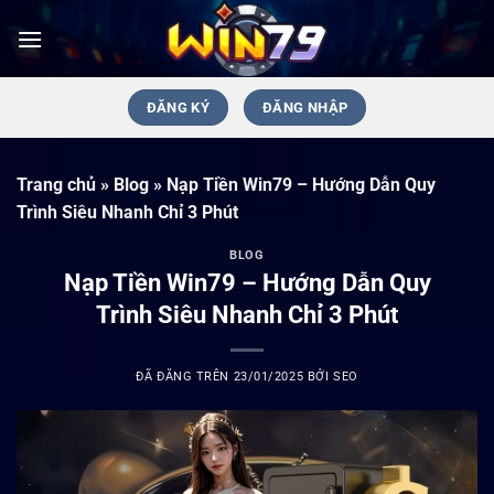
Chuyển
đến
nội
dung
ĐĂNG KÝ
ĐĂNG NHẬP
Trang chủ
»
Blog
»
Nạp Tiền Win79 – Hướng Dẫn Quy
Trình Siêu Nhanh Chỉ 3 Phút
BLOG
Nạp Tiền Win79 – Hướng Dẫn Quy
Trình Siêu Nhanh Chỉ 3 Phút
ĐÃ ĐĂNG TRÊN
23/01/2025
BỞI
SEO