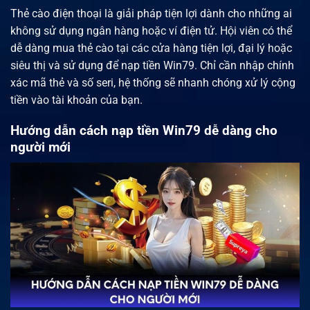
Thẻ cào điện thoại là giải pháp tiện lợi dành cho những ai
không sử dụng ngân hàng hoặc ví điện tử. Hội viên có thể
dễ dàng mua thẻ cào tại các cửa hàng tiện lợi, đại lý hoặc
siêu thị và sử dụng để nạp tiền Win79. Chỉ cần nhập chính
xác mã thẻ và số seri, hệ thống sẽ nhanh chóng xử lý cộng
tiền vào tài khoản của bạn.
Hướng dẫn cách nạp tiền Win79 dễ dàng cho
người mới