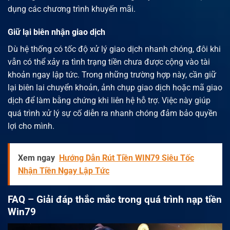
dụng các chương trình khuyến mãi.
Giữ lại biên nhận giao dịch
Dù hệ thống có tốc độ xử lý giao dịch nhanh chóng, đôi khi
vẫn có thể xảy ra tình trạng tiền chưa được cộng vào tài
khoản ngay lập tức. Trong những trường hợp này, cần giữ
lại biên lai chuyển khoản, ảnh chụp giao dịch hoặc mã giao
dịch để làm bằng chứng khi liên hệ hỗ trợ. Việc này giúp
quá trình xử lý sự cố diễn ra nhanh chóng đảm bảo quyền
lợi cho mình.
Xem ngay
Hướng Dẫn Rút Tiền WIN79 Siêu Tốc
Nhận Tiền Ngay Lập Tức
FAQ – Giải đáp thắc mắc trong quá trình nạp tiền
Win79