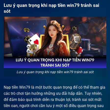
Lưu ý quan trọng khi nạp tiền win79 tránh sai
sót
Lưu ý quan trọng khi nạp tiền win79 tránh sai sót
Nạp tiền Win79 là một bước quan trọng để có thể tham gia
các trò chơi tận hưởng những ưu đãi hấp dẫn. Tuy nhiên,
để đảm bảo quá trình diễn ra thuận lợi, tránh sai sót mất
tiền oan, người chơi cần lưu ý một số điều quan trọng sau