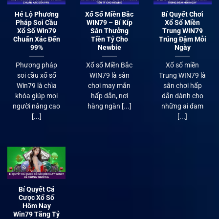
Hé Lộ Phương
Xổ Số Miền Bắc
Bí Quyết Chơi
Pháp Soi Cầu
WIN79 – Bí Kíp
Xổ Số Miền
Xổ Số Win79
Săn Thưởng
Trung WIN79
Chuẩn Xác Đến
Tiền Tỷ Cho
Trúng Đậm Mỗi
99%
Newbie
Ngày
Phương pháp
Xổ số Miền Bắc
Xổ số miền
soi cầu xổ số
WIN79 là sân
Trung WIN79 là
Win79 là chìa
chơi may mắn
sân chơi hấp
khóa giúp mọi
hấp dẫn, nơi
dẫn dành cho
người nâng cao
hàng ngàn [...]
những ai đam
[...]
[...]
Bí Quyết Cá
Cược Xổ Số
Hôm Nay
Win79 Tăng Tỷ