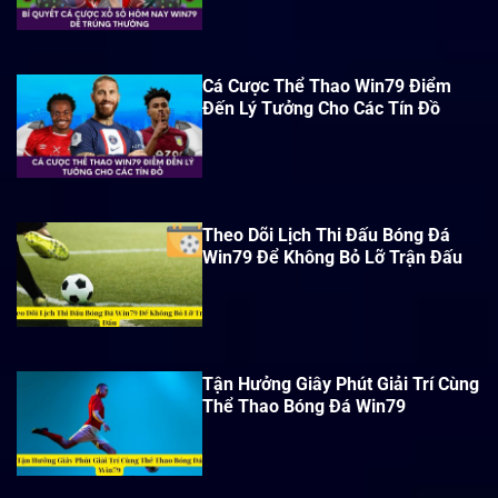
Cá Cược Thể Thao Win79 Điểm
Đến Lý Tưởng Cho Các Tín Đồ
Theo Dõi Lịch Thi Đấu Bóng Đá
Win79 Để Không Bỏ Lỡ Trận Đấu
Tận Hưởng Giây Phút Giải Trí Cùng
Thể Thao Bóng Đá Win79