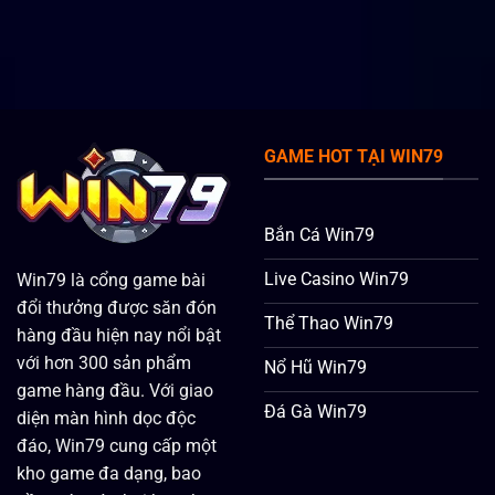
GAME HOT TẠI WIN79
Bắn Cá Win79
Live Casino Win79
Win79
là cổng game bài
đổi thưởng được săn đón
Thể Thao Win79
hàng đầu hiện nay nổi bật
với hơn 300 sản phẩm
Nổ Hũ Win79
game hàng đầu. Với giao
Đá Gà Win79
diện màn hình dọc độc
đáo, Win79 cung cấp một
kho game đa dạng, bao