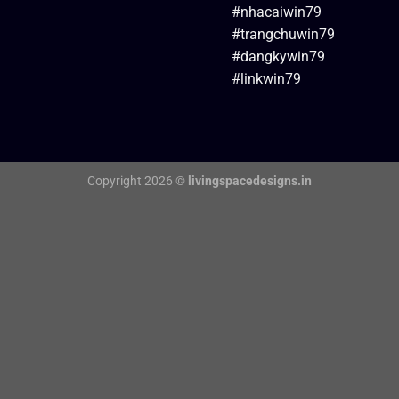
#nhacaiwin79
#trangchuwin79
#dangkywin79
#linkwin79
Copyright 2026 ©
livingspacedesigns.in