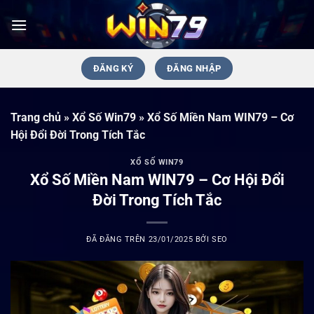
Chuyển
đến
nội
dung
ĐĂNG KÝ
ĐĂNG NHẬP
Trang chủ
»
Xổ Số Win79
»
Xổ Số Miền Nam WIN79 – Cơ
Hội Đổi Đời Trong Tích Tắc
XỔ SỐ WIN79
Xổ Số Miền Nam WIN79 – Cơ Hội Đổi
Đời Trong Tích Tắc
ĐÃ ĐĂNG TRÊN
23/01/2025
BỞI
SEO