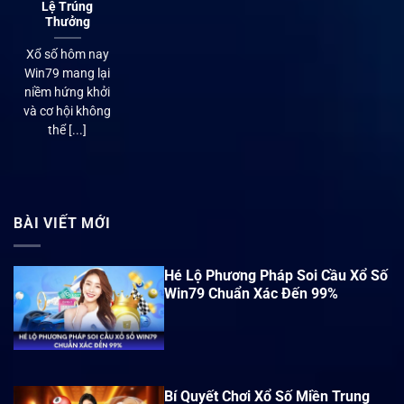
Lệ Trúng
Thưởng
Xổ số hôm nay
Win79 mang lại
niềm hứng khởi
và cơ hội không
thể [...]
BÀI VIẾT MỚI
Hé Lộ Phương Pháp Soi Cầu Xổ Số
Win79 Chuẩn Xác Đến 99%
Bí Quyết Chơi Xổ Số Miền Trung