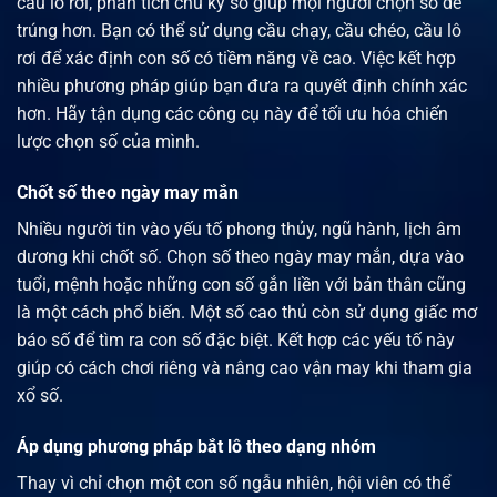
cầu lô rơi, phân tích chu kỳ số giúp mọi người chọn số dễ
trúng hơn. Bạn có thể sử dụng cầu chạy, cầu chéo, cầu lô
rơi để xác định con số có tiềm năng về cao. Việc kết hợp
nhiều phương pháp giúp bạn đưa ra quyết định chính xác
hơn. Hãy tận dụng các công cụ này để tối ưu hóa chiến
lược chọn số của mình.
Chốt số theo ngày may mắn
Nhiều người tin vào yếu tố phong thủy, ngũ hành, lịch âm
dương khi chốt số. Chọn số theo ngày may mắn, dựa vào
tuổi, mệnh hoặc những con số gắn liền với bản thân cũng
là một cách phổ biến. Một số cao thủ còn sử dụng giấc mơ
báo số để tìm ra con số đặc biệt. Kết hợp các yếu tố này
giúp có cách chơi riêng và nâng cao vận may khi tham gia
xổ số.
Áp
dụng phương pháp bắt lô theo dạng nhóm
Thay vì chỉ chọn một con số ngẫu nhiên, hội viên có thể