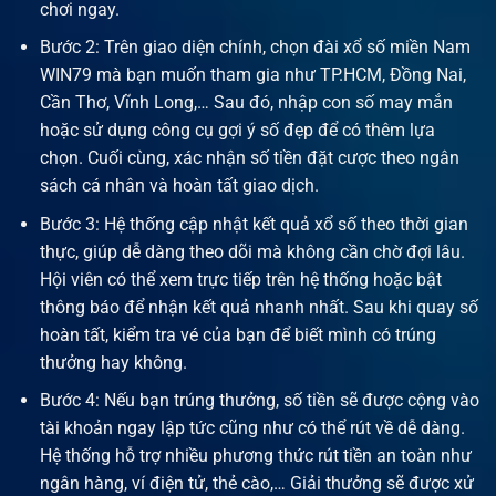
chơi ngay.
Bước 2: Trên giao diện chính, chọn đài xổ số miền Nam
WIN79 mà bạn muốn tham gia như TP.HCM, Đồng Nai,
Cần Thơ, Vĩnh Long,… Sau đó, nhập con số may mắn
hoặc sử dụng công cụ gợi ý số đẹp để có thêm lựa
chọn. Cuối cùng, xác nhận số tiền đặt cược theo ngân
sách cá nhân và hoàn tất giao dịch.
Bước 3: Hệ thống cập nhật kết quả xổ số theo thời gian
thực, giúp dễ dàng theo dõi mà không cần chờ đợi lâu.
Hội viên có thể xem trực tiếp trên hệ thống hoặc bật
thông báo để nhận kết quả nhanh nhất. Sau khi quay số
hoàn tất, kiểm tra vé của bạn để biết mình có trúng
thưởng hay không.
Bước 4: Nếu bạn trúng thưởng, số tiền sẽ được cộng vào
tài khoản ngay lập tức cũng như có thể rút về dễ dàng.
Hệ thống hỗ trợ nhiều phương thức rút tiền an toàn như
ngân hàng, ví điện tử, thẻ cào,… Giải thưởng sẽ được xử