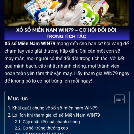
Xổ số Miền Nam WIN79
mang đến cho bạn cơ hội vàng để
chạm tay vào giải thưởng hấp dẫn. Chỉ cần một con số
may mắn, mọi người có thể đổi đời trong tích tắc. Với kết
quả minh bạch, cập nhật nhanh chóng, mọi thành viên
hoàn toàn yên tâm thử vận may. Hãy tham gia WIN79 ngay
để không bỏ lỡ cơ hội trúng lớn mỗi ngày!
Mục lục
Khái quát chung về xổ số miền nam WIN79
Lợi ích khi tham gia xổ số Miền Nam WIN79
Cập nhật kết quả nhanh chóng
Cơ hội trúng thưởng cao